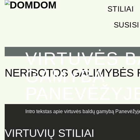
Skip
STILIAI
to
content
SUSIS
VIRTUVĖS 
GAMYBA
NERIBOTOS GALIMYBĖS 
PANEVĖŽYJ
Intro tekstas apie virtuvės baldų gamybą Panevėžyj
VIRTUVIŲ STILIAI