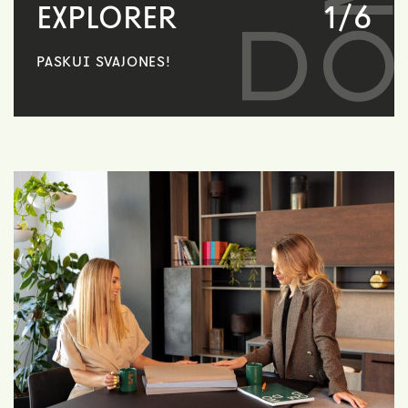
EXPLORER
1/6
V
PASKUI SVAJONES!
AMBI
KOM