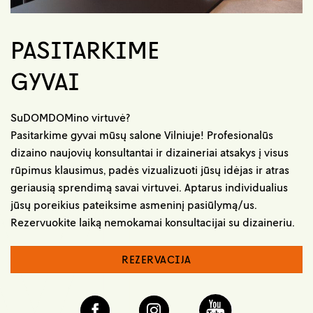
PASITARKIME
GYVAI
SuDOMDOMino virtuvė?
Pasitarkime gyvai mūsų salone Vilniuje! Profesionalūs
dizaino naujovių konsultantai ir dizaineriai atsakys į visus
rūpimus klausimus, padės vizualizuoti jūsų idėjas ir atras
geriausią sprendimą savai virtuvei. Aptarus individualius
jūsų poreikius pateiksime asmeninį pasiūlymą/us.
Rezervuokite laiką nemokamai konsultacijai su dizaineriu.
REZERVACIJA