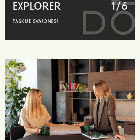
EXPLORER
1/6
V
PASKUI SVAJONES!
AMBI
KOM