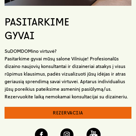
PASITARKIME
GYVAI
SuDOMDOMino virtuvė?
Pasitarkime gyvai mūsų salone Vilniuje! Profesionalūs
dizaino naujovių konsultantai ir dizaineriai atsakys į visus
rūpimus klausimus, padės vizualizuoti jūsų idėjas ir atras
geriausią sprendimą savai virtuvei. Aptarus individualius
jūsų poreikius pateiksime asmeninį pasiūlymą/us.
Rezervuokite laiką nemokamai konsultacijai su dizaineriu.
REZERVACIJA