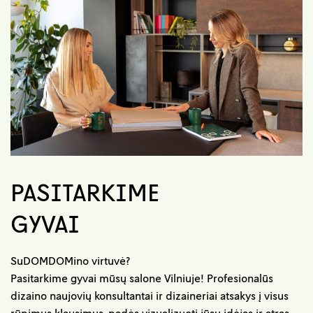
PASITARKIME
GYVAI
SuDOMDOMino virtuvė?
Pasitarkime gyvai mūsų salone Vilniuje! Profesionalūs
dizaino naujovių konsultantai ir dizaineriai atsakys į visus
rūpimus klausimus, padės vizualizuoti jūsų idėjas ir atras