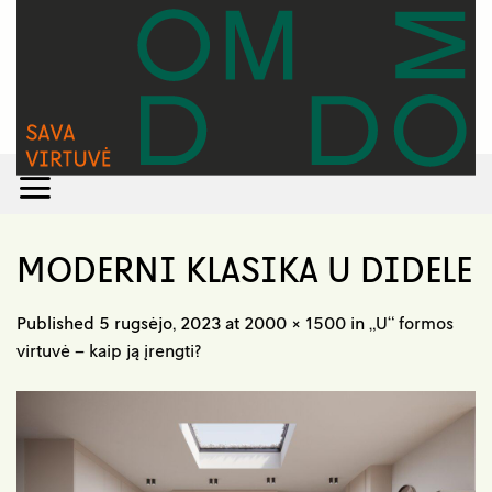
Skip
to
content
MODERNI KLASIKA U DIDELE
Published
5 rugsėjo, 2023
at
2000 × 1500
in
„U“ formos
virtuvė – kaip ją įrengti?