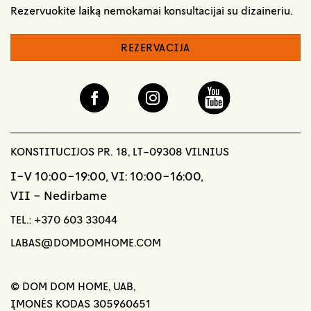
Rezervuokite laiką nemokamai konsultacijai su dizaineriu.
REZERVACIJA
KONSTITUCIJOS PR. 18, LT-09308 VILNIUS
I-V 10:00-19:00, VI: 10:00-16:00,
VII - Nedirbame
TEL.:
+370 603 33044
LABAS@DOMDOMHOME.COM
© DOM DOM HOME, UAB,
ĮMONĖS KODAS 305960651