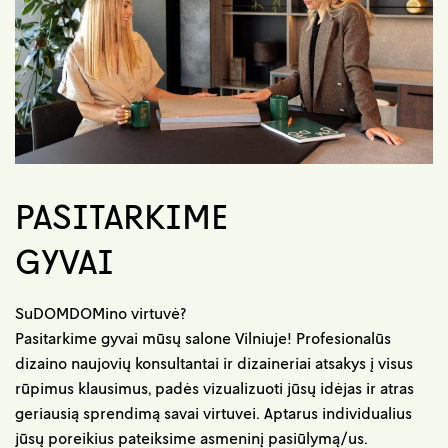
PASITARKIME
GYVAI
SuDOMDOMino virtuvė?
Pasitarkime gyvai mūsų salone Vilniuje! Profesionalūs
dizaino naujovių konsultantai ir dizaineriai atsakys į visus
rūpimus klausimus, padės vizualizuoti jūsų idėjas ir atras
geriausią sprendimą savai virtuvei. Aptarus individualius
jūsų poreikius pateiksime asmeninį pasiūlymą/us.