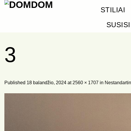
Skip
STILIAI
to
content
SUSIS
3
Published
18 balandžio, 2024
at
2560 × 1707
in
Nestandartin