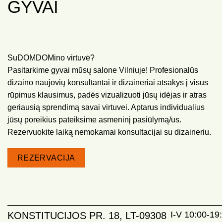
GYVAI
SuDOMDOMino virtuvė?
Pasitarkime gyvai mūsų salone Vilniuje! Profesionalūs
dizaino naujovių konsultantai ir dizaineriai atsakys į visus
rūpimus klausimus, padės vizualizuoti jūsų idėjas ir atras
geriausią sprendimą savai virtuvei. Aptarus individualius
jūsų poreikius pateiksime asmeninį pasiūlymą/us.
Rezervuokite laiką nemokamai konsultacijai su dizaineriu.
REZERVACIJA
I-V 10:00-19:
KONSTITUCIJOS PR. 18, LT-09308