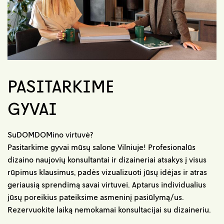
PASITARKIME
GYVAI
SuDOMDOMino virtuvė?
Pasitarkime gyvai mūsų salone Vilniuje! Profesionalūs
dizaino naujovių konsultantai ir dizaineriai atsakys į visus
rūpimus klausimus, padės vizualizuoti jūsų idėjas ir atras
geriausią sprendimą savai virtuvei. Aptarus individualius
jūsų poreikius pateiksime asmeninį pasiūlymą/us.
Rezervuokite laiką nemokamai konsultacijai su dizaineriu.