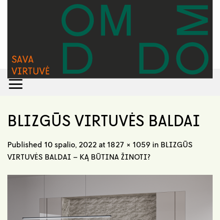
Skip
to
content
BLIZGŪS VIRTUVĖS BALDAI
Published
10 spalio, 2022
at
1827 × 1059
in
BLIZGŪS
VIRTUVĖS BALDAI – KĄ BŪTINA ŽINOTI?