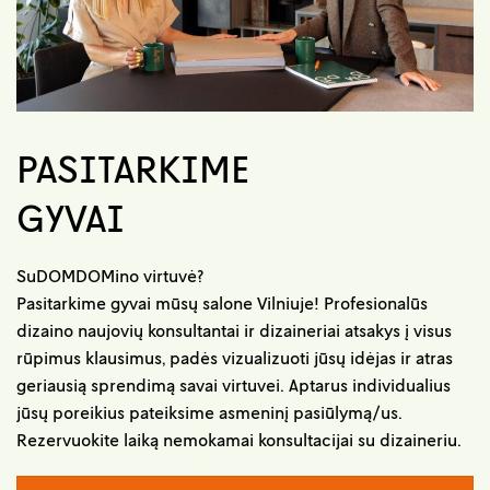
PASITARKIME
GYVAI
SuDOMDOMino virtuvė?
Pasitarkime gyvai mūsų salone Vilniuje! Profesionalūs
dizaino naujovių konsultantai ir dizaineriai atsakys į visus
rūpimus klausimus, padės vizualizuoti jūsų idėjas ir atras
geriausią sprendimą savai virtuvei. Aptarus individualius
jūsų poreikius pateiksime asmeninį pasiūlymą/us.
Rezervuokite laiką nemokamai konsultacijai su dizaineriu.