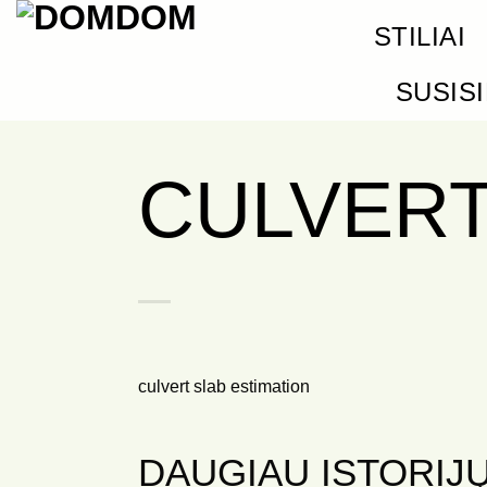
Skip
STILIAI
to
content
SUSIS
CULVERT
culvert slab estimation
DAUGIAU ISTORIJŲ