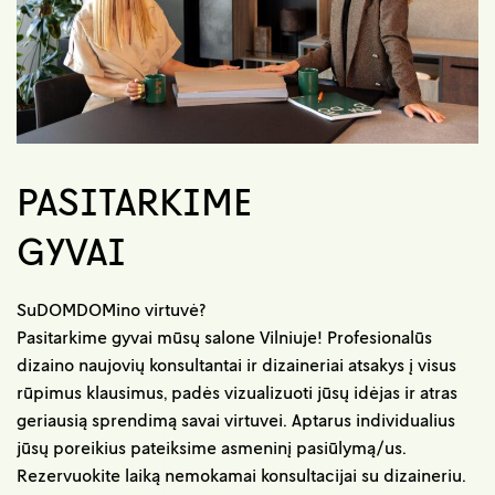
PASITARKIME
GYVAI
SuDOMDOMino virtuvė?
Pasitarkime gyvai mūsų salone Vilniuje! Profesionalūs
dizaino naujovių konsultantai ir dizaineriai atsakys į visus
rūpimus klausimus, padės vizualizuoti jūsų idėjas ir atras
geriausią sprendimą savai virtuvei. Aptarus individualius
jūsų poreikius pateiksime asmeninį pasiūlymą/us.
Rezervuokite laiką nemokamai konsultacijai su dizaineriu.